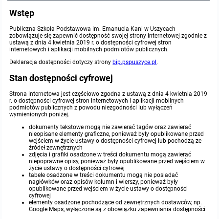
Wstęp
Publiczna Szkoła Podstawowa im. Emanuela Kani w Uszycach
zobowiązuje się zapewnić dostępność swojej
strony internetowej
zgodnie z
ustawą z dnia 4 kwietnia 2019 r. o dostępności cyfrowej stron
internetowych i aplikacji mobilnych podmiotów publicznych.
Deklaracja dostępności dotyczy strony
bip.pspuszyce.pl
.
Stan dostępności cyfrowej
Strona internetowa jest częściowo zgodna z ustawą z dnia 4 kwietnia 2019
r. o dostępności cyfrowej stron internetowych i aplikacji mobilnych
podmiotów publicznych z powodu niezgodności lub wyłączeń
wymienionych poniżej.
dokumenty tekstowe mogą nie zawierać tagów oraz zawierać
nieopisane elementy graficzne, ponieważ były opublikowane przed
wejściem w życie ustawy o dostępności cyfrowej lub pochodzą ze
źródeł zewnętrznych
zdjęcia i grafiki osadzone w treści dokumentu mogą zawierać
niepoprawne opisy, ponieważ były opublikowane przed wejściem w
życie ustawy o dostępności cyfrowej
tabele osadzone w treści dokumentu mogą nie posiadać
nagłówków oraz opisów kolumn i wierszy, ponieważ były
opublikowane przed wejściem w życie ustawy o dostępności
cyfrowej
elementy osadzone pochodzące od zewnętrznych dostawców, np.
Google Maps, wyłączone są z obowiązku zapewniania dostępności