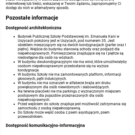
internetowej lub treści, wskazanej w Twoim żądaniu, zaproponujemy Ci
dostęp do nich w alternatywny sposób.
Pozostałe informacje
Dostępność architektoniczna
Budynek Publicznej Szkoły Podstawowej im. Emanuela Kani w
Uszycach położony jest w Uszycach, pod numerem 35. Jest
obiektem mieszczącym się na dwóch kondygnacjach (parter oraz I
piętro). Wejście do budynku stanowią schody oraz podjazd dla
niepełnosprawnych. Pomieszczenia znajdujące się na I piętrze są
niedostępne dla osób na wózkach.
W budynku dwukondygnacyjnym nie ma wind, które umożliwiałyby
osobom niepełnosprawnym przedostanie się na wyższe
kondygnacje.
W budynku Szkoły nie ma zamontowanych platform, informacji
głosowych, pętli indukcyjnych.
W budynku nie ma oznaczeń w alfabecie brajla ani druku
powiększonym dla osób niewidomych i słabowidzących.
Na terenie placówki nie ma parkingu z wyznaczonym miejscem
postojowym dla pojazdów przeznaczonych dla osób
niepełnosprawnych.
Przed wejściem do szkoły znajduje jest możliwość zatrzymania się
samochodu z osobą niepełnosprawną.
Do Szkoły może wejść osoba z psem asystującym, psem
przewodnikiem.
Dostępność komunikacyjno-informacyjna