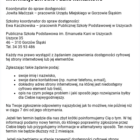
Koordynator do spraw dostępności:
Jowita Maćczak – pracownik Urzędu Miejskiego w Gorzowie Śląskim
Szkolny koordynator do spraw dostępności:
Ewa Kaczkowska – pracownik Publicznej Szkoły Podstawowej w Uszycach
Publiczna Szkoła Podstawowa im. Emanuela Kani w Uszycach
Uszyce 35
46 – 310 Gorzów Śląski
Tel. 34 35 93 486
Każdy ma prawo wystąpić z żądaniem zapewnienia dostępności cyfrowej
tej strony internetowej lub jej elementów.
Zgłaszając takie żądanie podaj:
swoje imię i nazwisko,
swoje dane kontaktowe (np. numer telefonu, e-mail),
dokładny adres strony internetowej, na której jest niedostępny
cyfrowo element lub treść,
opis na czym polega problem i jaki sposób jego rozwiązania byłby
dla Ciebie najwygodniejszy.
Na Twoje zgłoszenie odpowiemy najszybciej jak to możliwe, nie później niż
w ciągu 7 dni od jego otrzymania.
Jeżeli ten termin będzie dla nas zbyt krótki poinformujemy Cię o tym. W tej
informacji podamy nowy termin, do którego poprawimy zgłoszone przez
Ciebie błędy lub przygotujemy informacje w alternatywny sposób. Ten nowy
termin nie będzie dłuższy niż 2 miesiące.
Jeżeli nie będziemy w stanie zapewnić dostępności cyfrowej strony