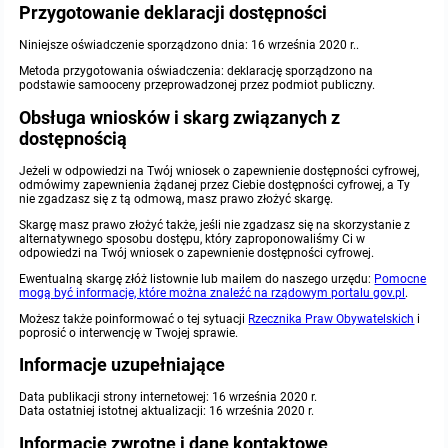
Przygotowanie deklaracji dostępności
Niniejsze oświadczenie sporządzono dnia:
16 września 2020 r.
.
Metoda przygotowania oświadczenia: deklarację sporządzono na
podstawie samooceny przeprowadzonej przez podmiot publiczny.
Obsługa wniosków i skarg związanych z
dostępnością
Jeżeli w odpowiedzi na Twój wniosek o zapewnienie dostępności cyfrowej,
odmówimy zapewnienia żądanej przez Ciebie dostępności cyfrowej, a Ty
nie zgadzasz się z tą odmową, masz prawo złożyć skargę.
Skargę masz prawo złożyć także, jeśli nie zgadzasz się na skorzystanie z
alternatywnego sposobu dostępu, który zaproponowaliśmy Ci w
odpowiedzi na Twój wniosek o zapewnienie dostępności cyfrowej.
Ewentualną skargę złóż listownie lub mailem do naszego urzędu:
Pomocne
mogą być informacje, które można znaleźć na rządowym portalu gov.pl
.
Możesz także poinformować o tej sytuacji
Rzecznika Praw Obywatelskich
i
poprosić o interwencję w Twojej sprawie.
Informacje uzupełniające
Data publikacji strony internetowej:
16 września 2020 r.
Data ostatniej istotnej aktualizacji:
16 września 2020 r.
Informacje zwrotne i dane kontaktowe