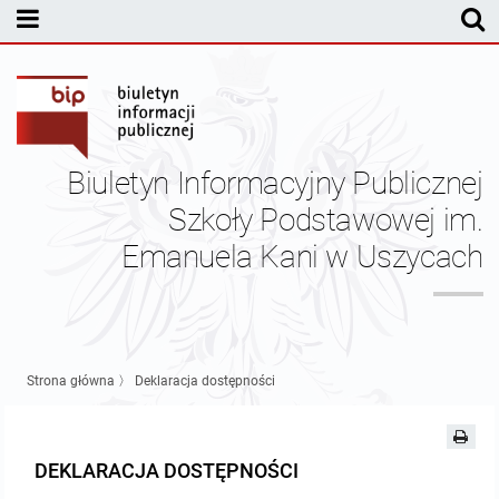
MENU PODMIOTOWE
Szkoła
Sprawozdania finansowe
Biuletyn Informacyjny Publicznej
Dane osobowe
Szkoły Podstawowej im.
Emanuela Kani w Uszycach
MENU PRZEDMIOTOWE
Strona główna
〉
Deklaracja dostępności
DEKLARACJA DOSTĘPNOŚCI